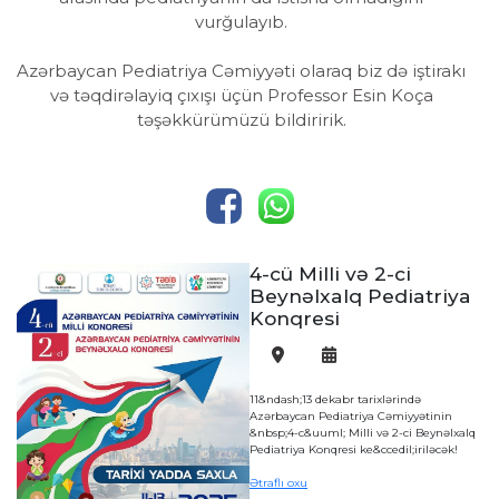
vurğulayıb.
Azərbaycan Pediatriya Cəmiyyəti olaraq biz də iştirakı
və təqdirəlayiq çıxışı üçün Professor Esin Koça
təşəkkürümüzü bildiririk.
4-cü Milli və 2-ci
Beynəlxalq Pediatriya
Konqresi
11&ndash;13 dekabr tarixlərində
Azərbaycan Pediatriya Cəmiyyətinin
a
&nbsp;4-c&uuml; Milli və 2-ci Beynəlxalq
Pediatriya Konqresi ke&ccedil;iriləcək!
Ətraflı oxu