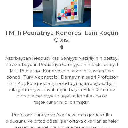
I Milli Pediatriya Konqresi Esin Koçun
Çıxışı
Azərbaycan Respublikası Səhiyyə Nazirliyinin dəstəyi
ilə Azərbaycan Pediatriya Cəmiyyətinin təşkil etdiyi l
Milli Pediatriya Konqresinin rəsmi hissəsinin fəxri
qonağı, Türk Neonatoloji Dərnəyinin sədri Professor
Esin Koç konqresdə iştirak etdiyi üçün xoşbəxtliyini
dilə gətirmiş və dəvəti üçün başda Erkin Rəhimov
olmaqla cəmiyyətin təşkilat komitəsinə öz
təşəkkürlərini bildirmişdir.
Professor Türkiyə və Azərbaycanın qardaş ölkə
olduğunu və ortaq gözəl işlər ortaya çıxarılan sahələr
arasında pediatriyanın da istisna olmadığını