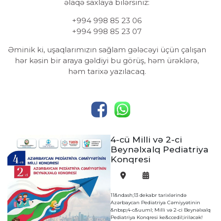
əlaqə saxlaya bilərsiniz:
+994 998 85 23 06
+994 998 85 23 07
Əminik ki, uşaqlarımızın sağlam gələcəyi üçün çalışan
hər kəsin bir araya gəldiyi bu görüş, həm ürəklərə,
həm tarixə yazılacaq.
4-cü Milli və 2-ci
Beynəlxalq Pediatriya
Konqresi
11&ndash;13 dekabr tarixlərində
Azərbaycan Pediatriya Cəmiyyətinin
a
&nbsp;4-c&uuml; Milli və 2-ci Beynəlxalq
Pediatriya Konqresi ke&ccedil;iriləcək!