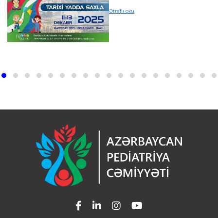
Ətraflı oxu