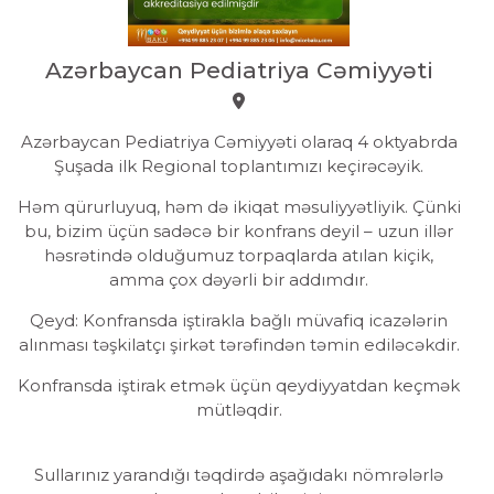
Azərbaycan Pediatriya Cəmiyyəti
Azərbaycan Pediatriya Cəmiyyəti olaraq 4 oktyabrda
Şuşada ilk Regional toplantımızı keçirəcəyik.
Həm qürurluyuq, həm də ikiqat məsuliyyətliyik. Çünki
bu, bizim üçün sadəcə bir konfrans deyil – uzun illər
həsrətində olduğumuz torpaqlarda atılan kiçik,
amma çox dəyərli bir addımdır.
Qeyd: Konfransda iştirakla bağlı müvafiq icazələrin
alınması təşkilatçı şirkət tərəfindən təmin ediləcəkdir.
Konfransda iştirak etmək üçün qeydiyyatdan keçmək
mütləqdir.
Sullarınız yarandığı təqdirdə aşağıdakı nömrələrlə