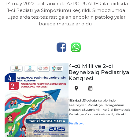
14 may 2022-ci il tarixində AzPC PUADER ilə birlikdə
1-ci Pediatriya Simpoziumu keçirildi. Simpoziumda
uşaqlarda tez-tez rast gələn endokrin patologiyalar
barədə məruzələr oldu.
4-cü Milli və 2-ci
Beynəlxalq Pediatriya
Konqresi
11&ndash;13 dekabr tarixlərində
Azərbaycan Pediatriya Cəmiyyətinin
&nbsp;4-c&uuml; Milli və 2-ci Beynəlxalq
Pediatriya Konqresi ke&ccedil;iriləcək!
Ətraflı oxu
ı