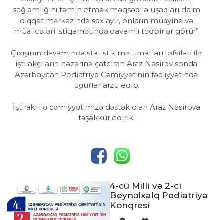
sağlamlığını təmin etmək məqsədilə uşaqları daim
diqqət mərkəzində saxlayır, onların müayinə və
müalicələri istiqamətində davamlı tədbirlər görür”
Çıxışının davamında statistik məlumatları təfsilatı ilə
iştirakçıların nəzərinə çatdıran Araz Nəsirov sonda
Azərbaycan Pediatriya Cəmiyyətinin fəaliyyətində
uğurlar arzu edib.
İştirakı ilə cəmiyyətimizə dəstək olan Araz Nəsirova
təşəkkür edirik.
4-cü Milli və 2-ci
Beynəlxalq Pediatriya
Konqresi