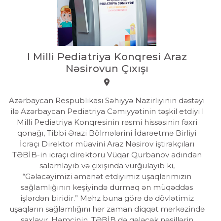
I Milli Pediatriya Konqresi Araz
Nəsirovun Çıxışı
Azərbaycan Respublikası Səhiyyə Nazirliyinin dəstəyi
ilə Azərbaycan Pediatriya Cəmiyyətinin təşkil etdiyi l
Milli Pediatriya Konqresinin rəsmi hissəsinin fəxri
qonağı, Tibbi Ərazi Bölmələrini İdarəetmə Birliyi
İcraçı Direktor müavini Araz Nəsirov iştirakçıları
TƏBİB-in icraçı direktoru Vüqar Qurbanov adından
salamlayıb və çıxışında vurğulayıb ki,
“Gələcəyimizi əmanət etdiyimiz uşaqlarımızın
sağlamlığının keşiyində durmaq ən müqəddəs
işlərdən biridir.” Məhz buna görə də dövlətimiz
uşaqların sağlamlığını hər zaman diqqət mərkəzində
saxlayır. Həmçinin, TƏBİB də gələcək nəsillərin