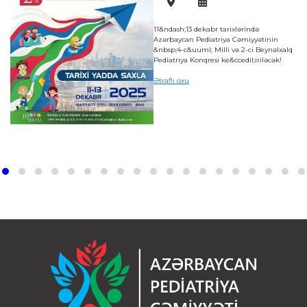
11&ndash;13 dekabr tarixlərində
Azərbaycan Pediatriya Cəmiyyətinin
a
&nbsp;4-c&uuml; Milli və 2-ci Beynəlxalq
Pediatriya Konqresi ke&ccedil;iriləcək!
Ətraflı oxu