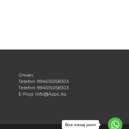
Ünvan:
Telefon: 994515058303
Telefon: 994515058303
E-Poçt:
Info@azpc.az
Bizə mesaj yazın