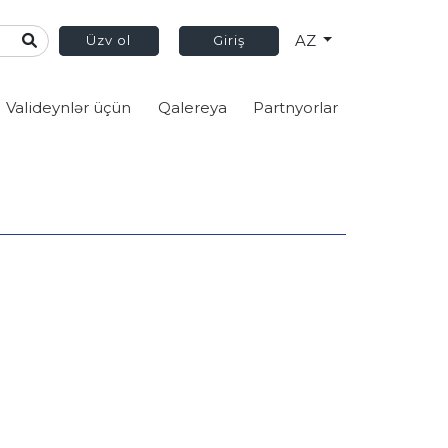
AZ
Üzv ol
Giriş
Valideynlər üçün
Qalereya
Partnyorlar