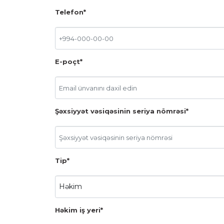
Telefon*
E-poçt*
Şəxsiyyət vəsiqəsinin seriya nömrəsi*
Tip*
Həkim iş yeri*