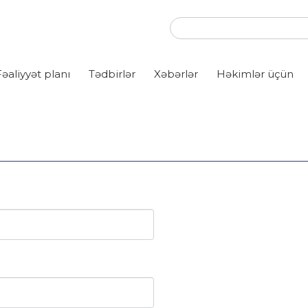
Fəaliyyət planı
Tədbirlər
Xəbərlər
Həkimlər üçün